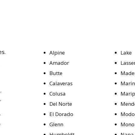
es.
Alpine
Lake
Amador
Lasse
Butte
Made
Calaveras
Mari
Colusa
Mari
Del Norte
Mend
El Dorado
Modo
Glenn
Mono
Humboldt
Napa