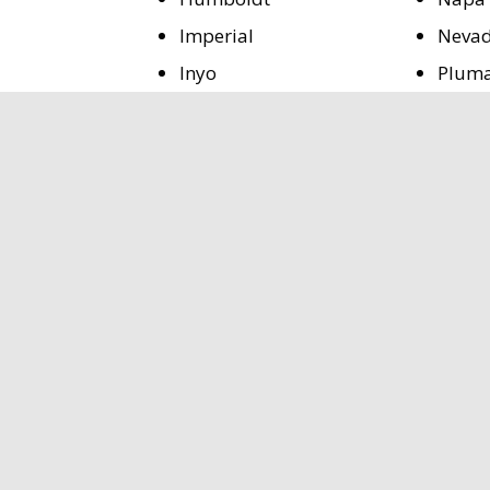
Imperial
Neva
Inyo
Plum
Kings
San B
MENU DE NAVEGACI
Inicio