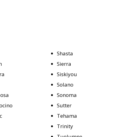
Shasta
n
Sierra
ra
Siskiyou
n
Solano
posa
Sonoma
ocino
Sutter
c
Tehama
Trinity
Tuolumne